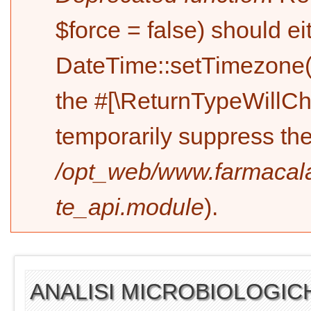
$force = false) should e
DateTime::setTimezone(
the #[\ReturnTypeWillCh
temporarily suppress the
/opt_web/www.farmacala
te_api.module
).
ANALISI MICROBIOLOGICH