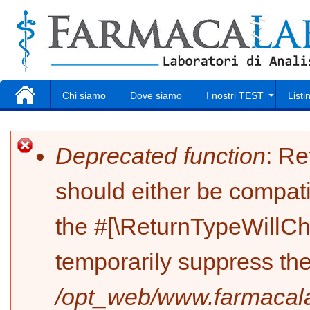
Ski
mai
con
Home
Chi siamo
Dove siamo
I nostri TEST
Listi
Dove fare i TEST
Deprecated function
: Re
Error message
should either be compat
the #[\ReturnTypeWillCh
temporarily suppress the
/opt_web/www.farmacala