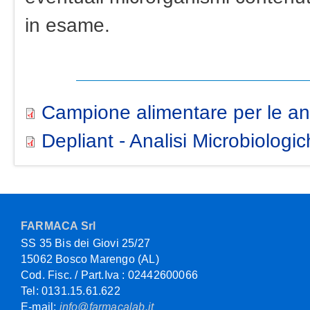
in esame.
Campione alimentare per le ana
Depliant - Analisi Microbiologic
FARMACA Srl
SS 35 Bis dei Giovi 25/27
15062 Bosco Marengo (AL)
Cod. Fisc. / Part.Iva : 02442600066
Tel: 0131.15.61.622
E-mail:
info@farmacalab.it