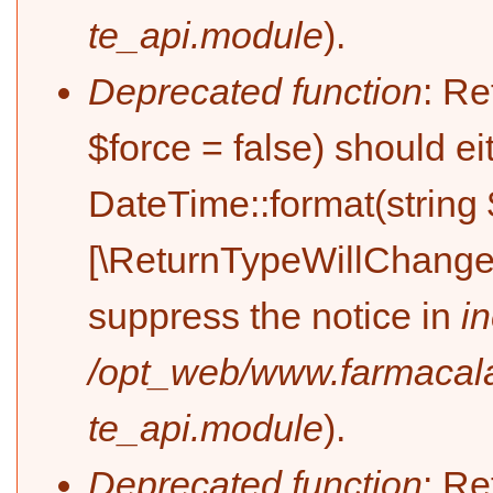
te_api.module
).
Deprecated function
: Re
$force = false) should e
DateTime::format(string $
[\ReturnTypeWillChange] 
suppress the notice in
i
/opt_web/www.farmacala
te_api.module
).
Deprecated function
: Re